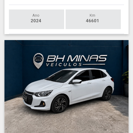
Ano
Km
2024
46601