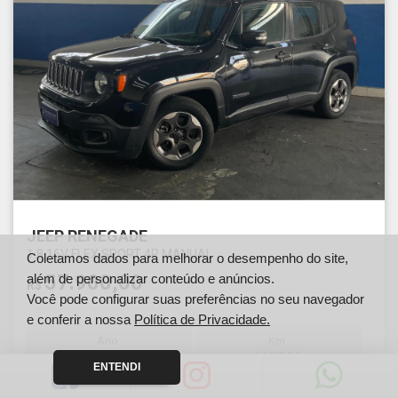
JEEP RENEGADE
1.8 16V FLEX SPORT 4P MANUAL
Coletamos dados para melhorar o desempenho do site,
57.900,00
além de personalizar conteúdo e anúncios.
R$
Você pode configurar suas preferências no seu navegador
e conferir a nossa
Política de Privacidade.
Ano
Km
2016
105580
ENTENDI