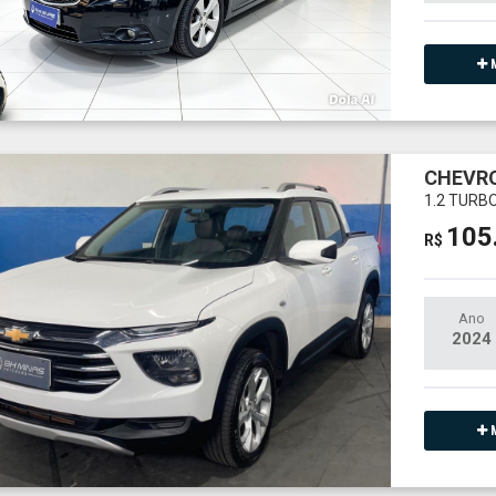
M
CHEVR
1.2 TURB
105
R$
Ano
2024
M