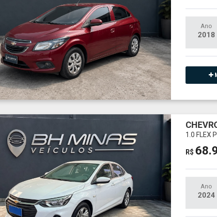
Ano
2018
M
CHEVRO
1.0 FLEX
68.
R$
Ano
2024