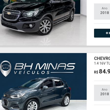
Ano
2018
M
CHEVR
1.4 16V 
84.
R$
Ano
2018