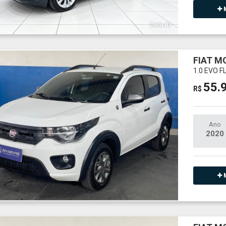
M
FIAT M
1.0 EVO 
55.
R$
Ano
2020
M