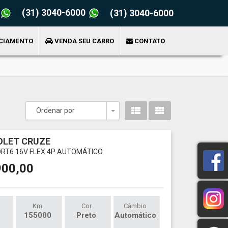
(31) 3040-6000
(31) 3040-6000
CIAMENTO
VENDA SEU CARRO
CONTATO
Ordenar por
Toggle Dropdown
OLET CRUZE
PORT6 16V FLEX 4P AUTOMÁTICO
900,00
Km
Cor
Câmbio
155000
Preto
Automático