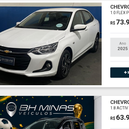
CHEVRO
1.0 FLEX
73.
R$
Ano
2025
M
CHEVRO
1.8 ACTI
63.
R$