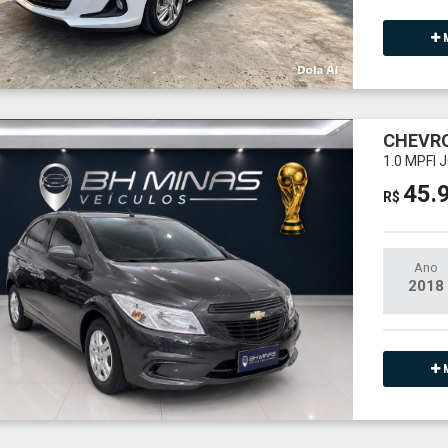
M
CHEVRO
1.0 MPFI 
45.
R$
Ano
2018
M